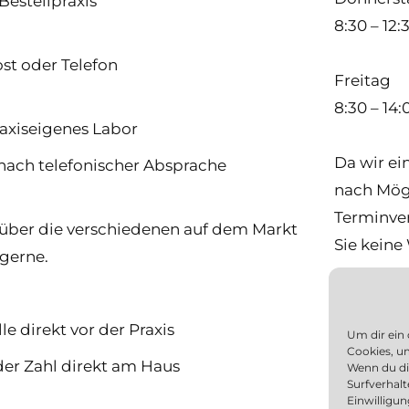
Bestellpraxis
8:30 – 12:
st oder Telefon
Freitag
8:30 – 14
axiseigenes Labor
Da wir ein
nach telefonischer Absprache
nach Mögl
Terminver
über die verschiedenen auf dem Markt
Sie keine
 gerne.
ISO Ze
(Qual
le direkt vor der Praxis
Um dir ein
Cookies, u
der Zahl direkt am Haus
Wenn du di
Unsere Pr
Surfverhalt
EN ISO 900
Einwilligu