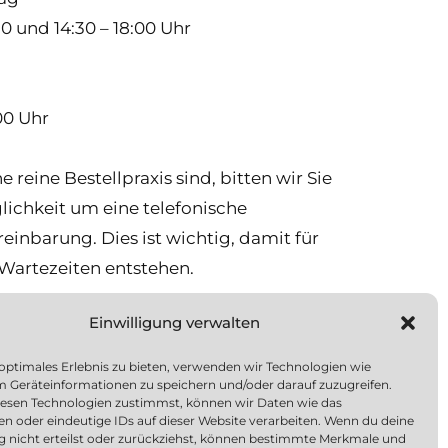
30 und 14:30 – 18:00 Uhr
:00 Uhr
e reine Bestellpraxis sind, bitten wir Sie
ichkeit um eine telefonische
einbarung. Dies ist wichtig, damit für
 Wartezeiten entstehen.
Einwilligung verwalten
rtifizierung
itätsmanagement)
 optimales Erlebnis zu bieten, verwenden wir Technologien wie
m Geräteinformationen zu speichern und/oder darauf zuzugreifen.
esen Technologien zustimmst, können wir Daten wie das
axis ist seit dem 20.04.2009 nach
en oder eindeutige IDs auf dieser Website verarbeiten. Wenn du deine
1:2000 zertifiziert.
ng nicht erteilst oder zurückziehst, können bestimmte Merkmale und