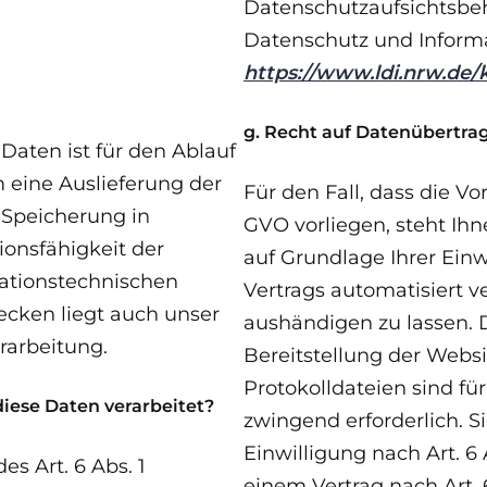
Datenschutzaufsichtsbeh
Datenschutz und Informa
https://www.ldi.nrw.de
g. Recht auf Datenübertra
aten ist für den Ablauf
 eine Auslieferung der
Für den Fall, dass die Vo
 Speicherung in
GVO vorliegen, steht Ihn
ionsfähigkeit der
auf Grundlage Ihrer Einw
mationstechnischen
Vertrags automatisiert ve
ecken liegt auch unser
aushändigen zu lassen. 
rarbeitung.
Bereitstellung der Webs
Protokolldateien sind für
iese Daten verarbeitet?
zwingend erforderlich. S
Einwilligung nach Art. 6
s Art. 6 Abs. 1
einem Vertrag nach Art.