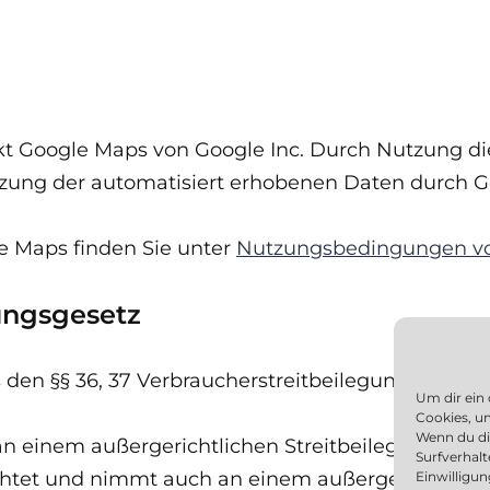
 Google Maps von Google Inc. Durch Nutzung dies
zung der automatisiert erhobenen Daten durch Go
 Maps finden Sie unter
Nutzungsbedingungen v
gungsgesetz
s den §§ 36, 37 Verbraucherstreitbeilegungsgesetz
Um dir ein
Cookies, u
Wenn du di
 an einem außergerichtlichen Streitbeilegungsverf
Surfverhalt
ichtet und nimmt auch an einem außergerichtliche
Einwilligu