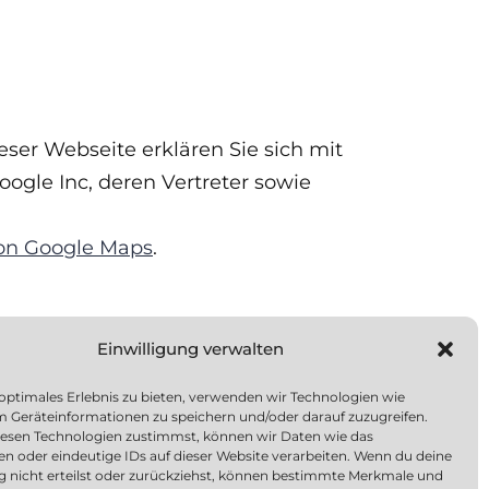
er Webseite erklären Sie sich mit
ogle Inc, deren Vertreter sowie
on Google Maps
.
Einwilligung verwalten
 setzen wir unsere Patienten über
 optimales Erlebnis zu bieten, verwenden wir Technologien wie
m Geräteinformationen zu speichern und/oder darauf zuzugreifen.
esen Technologien zustimmst, können wir Daten wie das
ahren vor einer
en oder eindeutige IDs auf dieser Website verarbeiten. Wenn du deine
n Streitbeilegungsverfahren vor einer
ng nicht erteilst oder zurückziehst, können bestimmte Merkmale und